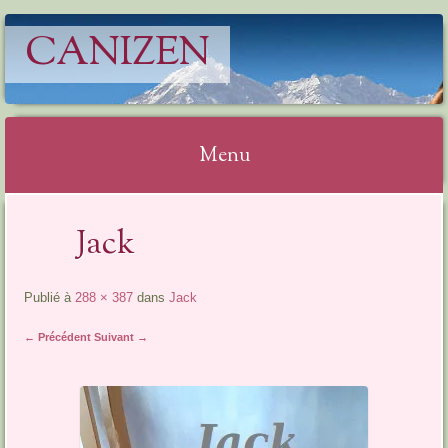
CANIZEN
Menu
Aller
Jack
au
contenu
Publié à
288 × 387
dans
Jack
← Précédent
Suivant →