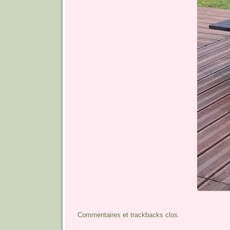
Commentaires et trackbacks clos.