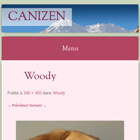
CANIZEN
Menu
Aller
Woody
au
contenu
Publié à
346 × 450
dans
Woody
← Précédent
Suivant →