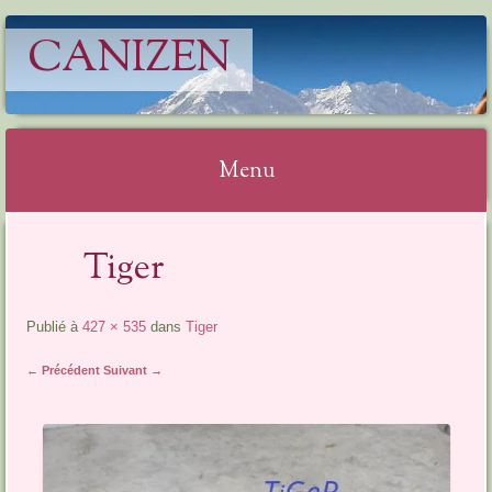
CANIZEN
Menu
Aller
Tiger
au
contenu
Publié à
427 × 535
dans
Tiger
← Précédent
Suivant →