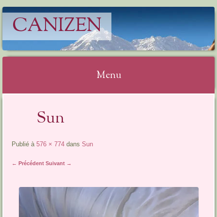
CANIZEN
Menu
Aller
Sun
au
contenu
Publié à
576 × 774
dans
Sun
← Précédent
Suivant →