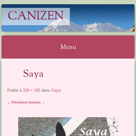
CANIZEN
Menu
Aller
Saya
au
contenu
Publié à
329 × 345
dans
Saya
← Précédent
Suivant →