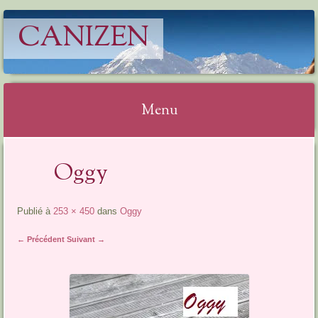
CANIZEN
Menu
Aller
Oggy
au
contenu
Publié à
253 × 450
dans
Oggy
← Précédent
Suivant →