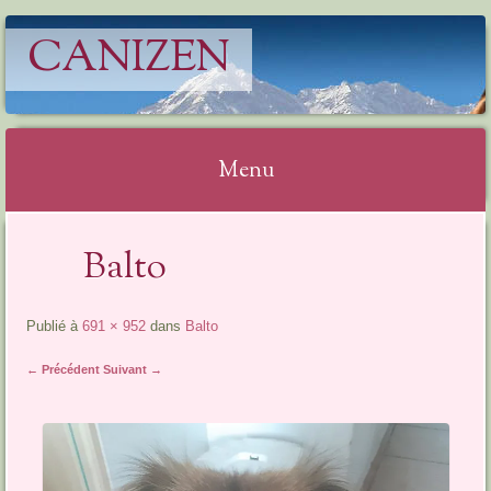
CANIZEN
Menu
Aller
Balto
au
contenu
Publié à
691 × 952
dans
Balto
← Précédent
Suivant →