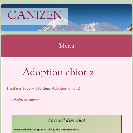
CANIZEN
Menu
Aller
Adoption chiot 2
au
contenu
Publié à
1056 × 816
dans
Adoption chiot 2
← Précédent
Suivant →